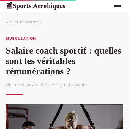
Sports Aerobiques
📰
Accueil
›
Musculation
MUSCULATION
Salaire coach sportif : quelles
sont les véritables
rémunérations ?
Éléna — 6 janvier 2025 — 4 min de lecture