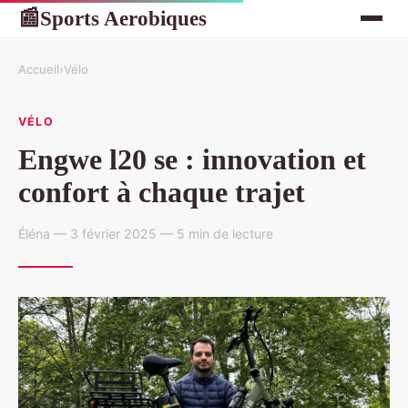
Sports Aerobiques
📰
Accueil
›
Vélo
VÉLO
Engwe l20 se : innovation et
confort à chaque trajet
Éléna — 3 février 2025 — 5 min de lecture