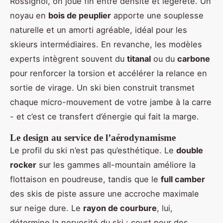
Rossignol, on joue fin entre densité et légèreté. Un
noyau en
bois de peuplier
apporte une souplesse
naturelle et un amorti agréable, idéal pour les
skieurs intermédiaires. En revanche, les modèles
experts intègrent souvent du
titanal
ou du
carbone
pour renforcer la torsion et accélérer la relance en
sortie de virage. Un ski bien construit transmet
chaque micro-mouvement de votre jambe à la carre
- et c’est ce transfert d’énergie qui fait la marge.
Le design au service de l’aérodynamisme
Le profil du ski n’est pas qu’esthétique. Le
double
rocker
sur les gammes all-mountain améliore la
flottaison en poudreuse, tandis que le
full camber
des skis de piste assure une accroche maximale
sur neige dure. Le
rayon de courbure
, lui,
détermine la nervosité du ski : court pour des