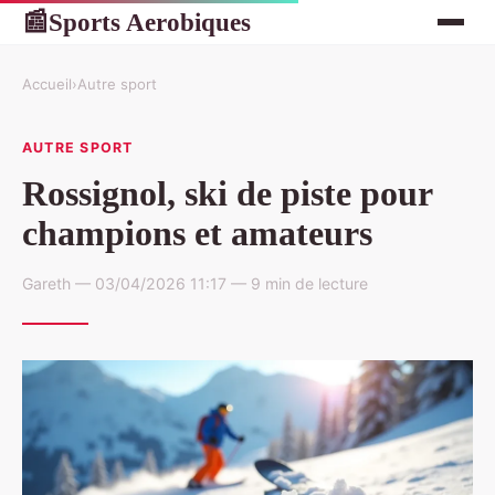
Sports Aerobiques
📰
Accueil
›
Autre sport
AUTRE SPORT
Rossignol, ski de piste pour
champions et amateurs
Gareth — 03/04/2026 11:17 — 9 min de lecture