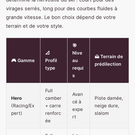
virages serrés, long pour des courbes fluides à
grande vitesse. Le bon choix dépend de votre
terrain et de votre style.
🎯
📐
Nive
🗻 Terrain de
🎮 Gamme
Profil
au
prédilection
type
requi
s
Full
Avan
Hero
camber
Piste damée,
cé à
(Racing/Ex
+ carre
neige dure,
expe
pert)
renforc
slalom
rt
ée