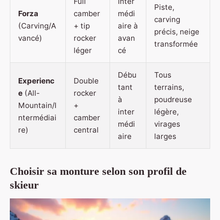
Full
Inter
Piste,
Forza
camber
médi
carving
(Carving/A
+ tip
aire à
précis, neige
vancé)
rocker
avan
transformée
léger
cé
Débu
Tous
Experienc
Double
tant
terrains,
e
(All-
rocker
à
poudreuse
Mountain/I
+
inter
légère,
ntermédiai
camber
médi
virages
re)
central
aire
larges
Choisir sa monture selon son profil de
skieur